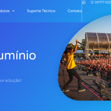
12 99717-95
dutos
Suporte Técnico
Contato
umínio
or solução!