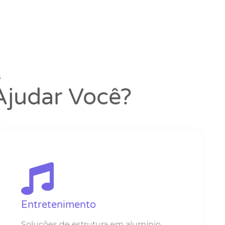
s
judar Você?
Entretenimento
Soluções de estrutura em alumínio