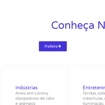
Conheça No
Pallets
Indústrias
Entreten
Aneis anti corona,
Tendas, sis
dissipadores de calor
coberturas, 
e grampos
iluminação, 