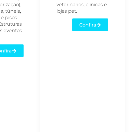
orização),
veterinários, clínicas e
, túneis,
lojas pet.
 e pisos
Estruturas
Confira
s eventos
nfira