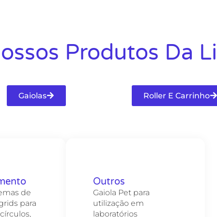
Torre L 300
ssos Produtos Da Li
Gaiolas
Roller E Carrinho
imento
Outros
temas de
Gaiola Pet para
grids para
utilização em
círculos,
laboratórios