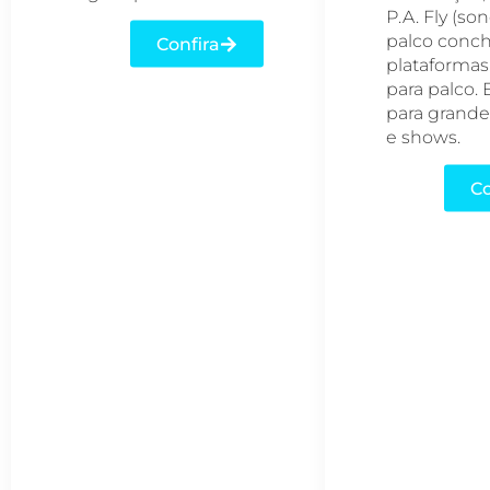
P.A. Fly (son
palco concha
Confira
plataformas
para palco. 
para grande
e shows.
Co